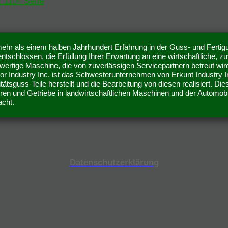
t 1104 Serie
mehr als einem halben Jahrhundert Erfahrung in der Guss- und Fertigu
entschlossen, die Erfüllung Ihrer Erwartung an eine wirtschaftliche, zuv
wertige Maschine, die von zuverlässigen Servicepartnern betreut wird
tor Industry Inc. ist das Schwesterunternehmen von Erkunt Industry 
tätsguss-Teile herstellt und die Bearbeitung von diesen realisiert. Di
ren und Getriebe in landwirtschaftlichen Maschinen und der Automobi
acht.
Datenschutzerklärung