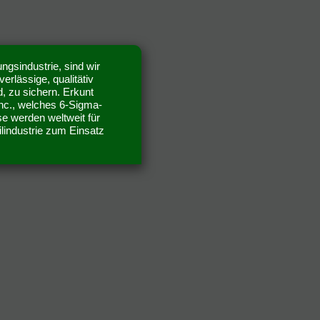
ngsindustrie, sind wir
erlässige, qualitätiv
, zu sichern. Erkunt
Inc., welches 6-Sigma-
ese werden weltweit für
lindustrie zum Einsatz