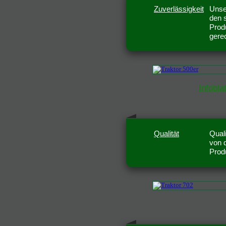
Zuverlässigkeit
Unse
den 
Prod
gere
Infobla
Qualität
Quali
von 
Prod