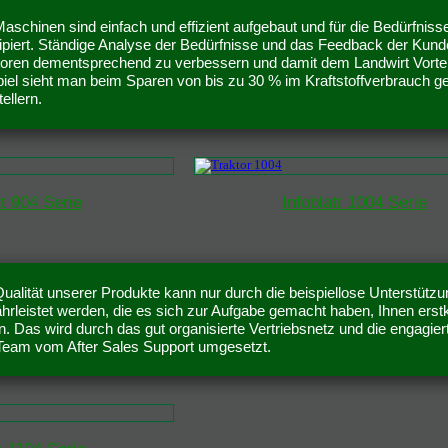
Maschinen sind einfach und effizient aufgebaut und für die Bedürfnis
ipiert. Ständige Analyse der Bedürfnisse und das Feedback der Kunde
toren dementsprechend zu verbessern und damit dem Landwirt Vorteil
piel sieht man beim Sparen von bis zu 30 % im Kraftstoffverbrauch 
ellern.
tt 904 Serie
Infoblatt 1004 Serie
ualität unserer Produkte kann nur durch die beispiellose Unterstützu
hrleistet werden, die es sich zur Aufgabe gemacht haben, Ihnen erst
n. Das wird durch das gut organisierte Vertriebsnetz und die engagie
Team vom After Sales Support umgesetzt.