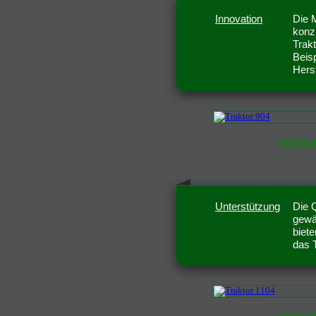
Innovation
Die 
konz
Trak
Beis
Herst
Infobla
Unterstützung
Die Q
gewä
biete
das 