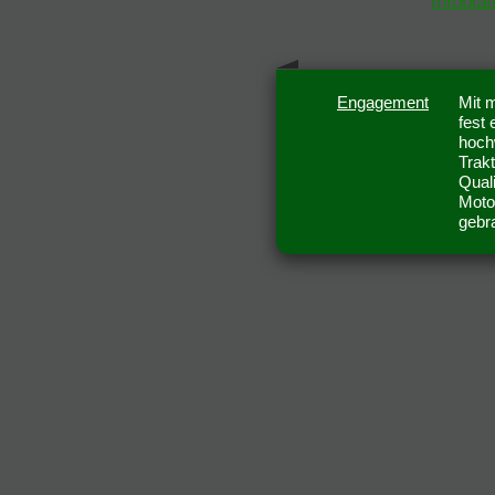
Infoblat
Engagement
Mit 
fest 
hoch
Trak
Quali
Moto
gebr