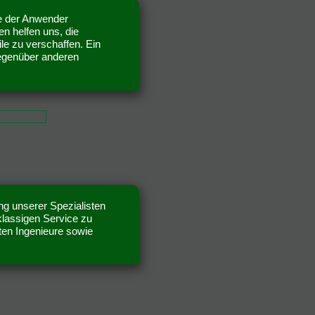
se der Anwender
n helfen uns, die
e zu verschaffen. Ein
gegenüber anderen
ng unserer Spezialisten
klassigen Service zu
rten Ingenieure sowie