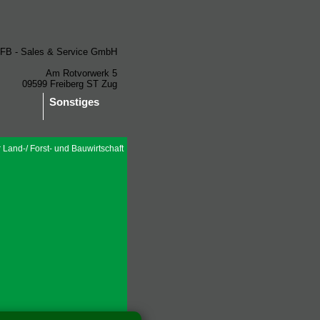
News
LFB - Sales & Service GmbH
Am Rotvorwerk 5
09599 Freiberg ST Zug
Sonstiges
Home
Impressum
ür Land-/ Forst- und Bauwirtschaft
Kontakt